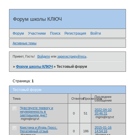
Форум школы КЛЮЧ
Форум
Участники
Поиск
Регистрация
Войти
Активные темы
Привет, Гость!
Войдите
или
зарегистрируйтесь
.
»
Форум школы КЛЮЧ
»
Тестовый форум
Страница:
1
Тестовый форум
Последнее
Тема
Ответов
Просмотров
сообщение
Чувствуете тревогу и
2022-04-10
неуверенность в
0
51
20:46:31
завтрашнем дне?
mgmqbrqzvt
mgmqbrqzvt
Кристина и Игорь Гросс.
2015-01-16
Негативный отзыв
0
186
14:54:16
Наденька
Наденька