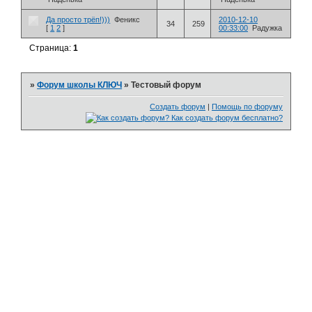
Да просто трёп!)))
Феникс
2010-12-10
34
259
[
1
2
]
00:33:00
Радужка
Страница:
1
»
Форум школы КЛЮЧ
»
Тестовый форум
Создать форум
|
Помощь по форуму